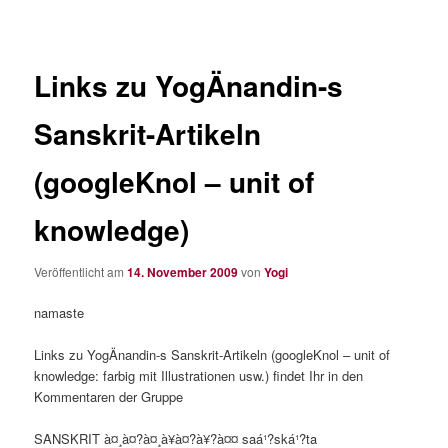
Links zu YogÄnandin-s
Sanskrit-Artikeln
(googleKnol – unit of
knowledge)
Veröffentlicht am
14. November 2009
von
Yogi
namaste
Links zu YogÄnandin-s Sanskrit-Artikeln (googleKnol – unit of
knowledge: farbig mit Illustrationen usw.) findet Ihr in den
Kommentaren der Gruppe
SANSKRIT à¤¸à¤?à¤¸à¥à¤?à¥?à¤¤ saá¹?ská¹?ta