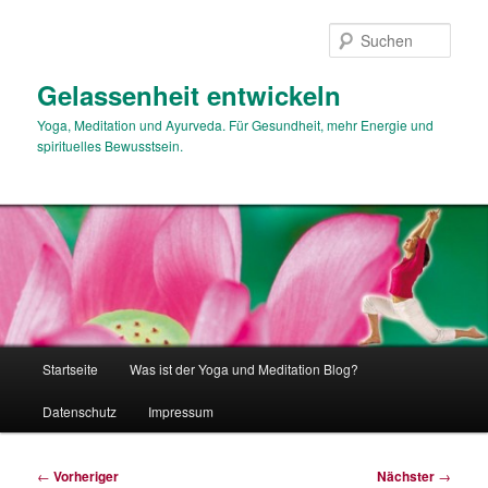
Zum
primären
Such
Inhalt
springen
Gelassenheit entwickeln
Yoga, Meditation und Ayurveda. Für Gesundheit, mehr Energie und
spirituelles Bewusstsein.
Hauptmenü
Startseite
Was ist der Yoga und Meditation Blog?
Datenschutz
Impressum
Beitragsnavigation
←
Vorheriger
Nächster
→