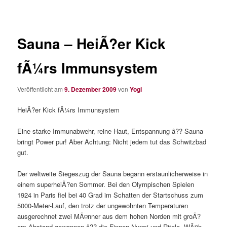
Sauna – HeiÃ?er Kick
fÃ¼rs Immunsystem
Veröffentlicht am
9. Dezember 2009
von
Yogi
HeiÃ?er Kick fÃ¼rs Immunsystem
Eine starke Immunabwehr, reine Haut, Entspannung â?? Sauna
bringt Power pur! Aber Achtung: Nicht jedem tut das Schwitzbad
gut.
Der weltweite Siegeszug der Sauna begann erstaunlicherweise in
einem superheiÃ?en Sommer. Bei den Olympischen Spielen
1924 in Paris fiel bei 40 Grad im Schatten der Startschuss zum
5000-Meter-Lauf, den trotz der ungewohnten Temperaturen
ausgerechnet zwei MÃ¤nner aus dem hohen Norden mit groÃ?
em Abstand gewannen â?? die Finnen Nurmi und Ritola. WÃ¤h…