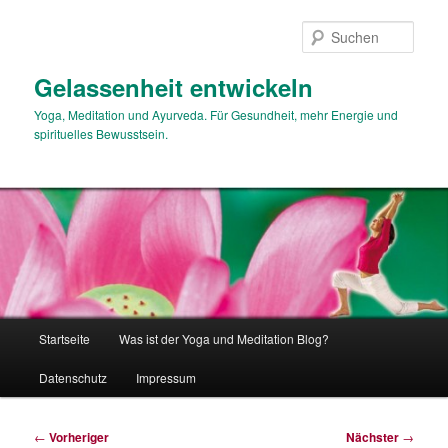
Zum
primären
Such
Inhalt
springen
Gelassenheit entwickeln
Yoga, Meditation und Ayurveda. Für Gesundheit, mehr Energie und
spirituelles Bewusstsein.
Hauptmenü
Startseite
Was ist der Yoga und Meditation Blog?
Datenschutz
Impressum
Beitragsnavigation
←
Vorheriger
Nächster
→