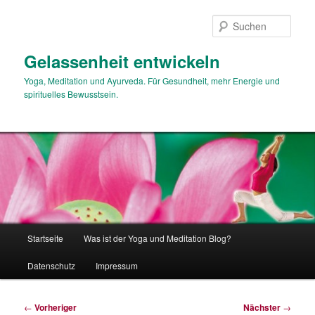
Zum
primären
Such
Inhalt
springen
Gelassenheit entwickeln
Yoga, Meditation und Ayurveda. Für Gesundheit, mehr Energie und
spirituelles Bewusstsein.
Hauptmenü
Startseite
Was ist der Yoga und Meditation Blog?
Datenschutz
Impressum
Beitragsnavigation
←
Vorheriger
Nächster
→