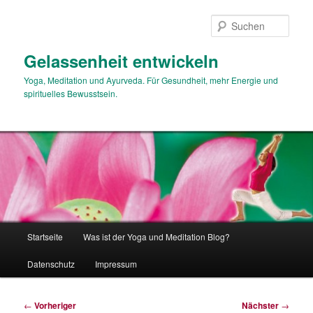
Zum
primären
Such
Inhalt
springen
Gelassenheit entwickeln
Yoga, Meditation und Ayurveda. Für Gesundheit, mehr Energie und
spirituelles Bewusstsein.
Hauptmenü
Startseite
Was ist der Yoga und Meditation Blog?
Datenschutz
Impressum
Beitragsnavigation
←
Vorheriger
Nächster
→