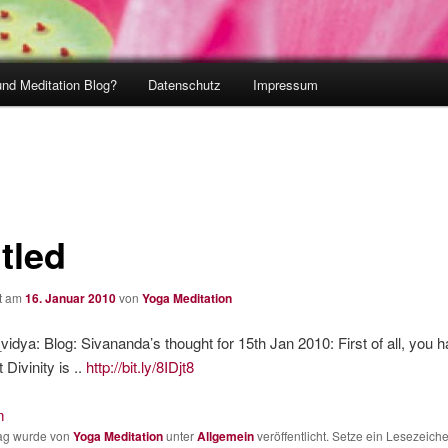
und Meditation Blog?
Datenschutz
Impressum
tled
ht am
16. Januar 2010
von
Yoga Meditation
dya: Blog: Sivananda’s thought for 15th Jan 2010: First of all, you h
t Divinity is ..
http://bit.ly/8IDjt8
m
rag wurde von
Yoga Meditation
unter
Allgemein
veröffentlicht. Setze ein Lesezeich