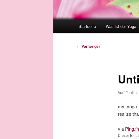
Hauptmenü
Startseite
Was ist der Yoga 
Beitragsnavigation
←
Vorheriger
Unti
Veröffentlic
my_yoga_vi
realize tha
via
Ping.f
Dieser Eint