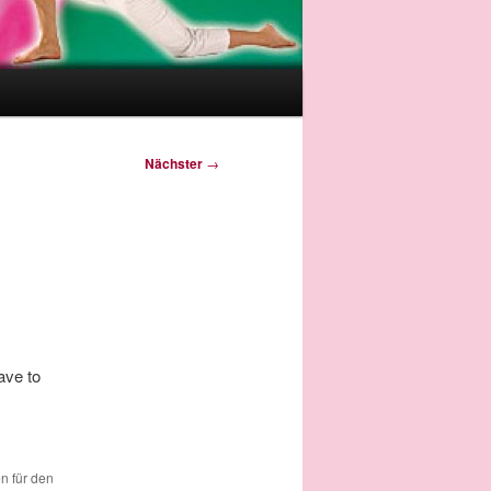
Nächster
→
ave to
en für den