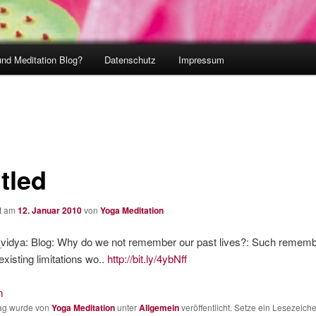
und Meditation Blog?
Datenschutz
Impressum
tled
ht am
12. Januar 2010
von
Yoga Meditation
idya: Blog: Why do we not remember our past lives?: Such remem
existing limitations wo..
http://bit.ly/4ybNff
m
rag wurde von
Yoga Meditation
unter
Allgemein
veröffentlicht. Setze ein Lesezeich