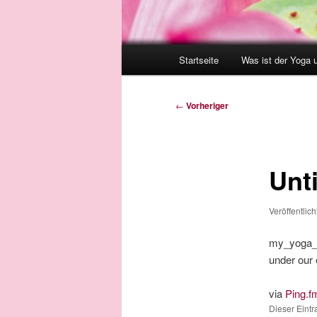
Hauptmenü
Startseite
Was ist der Yoga 
Beitragsnavigation
←
Vorheriger
Unti
Veröffentlic
my_yoga_v
under our 
via
Ping.f
Dieser Eint