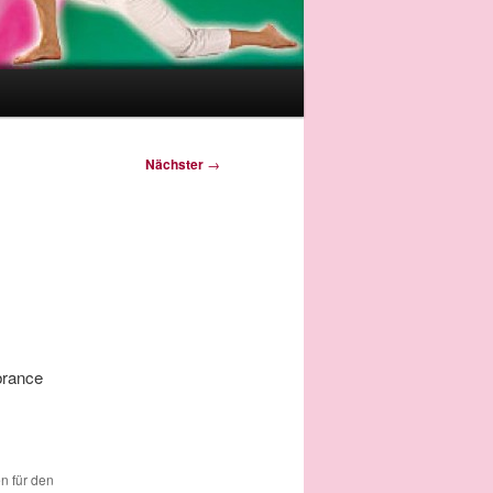
Nächster
→
brance
en für den