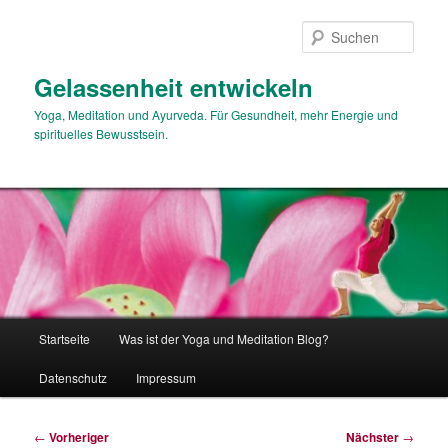
Zum
primären
Such
Inhalt
springen
Gelassenheit entwickeln
Yoga, Meditation und Ayurveda. Für Gesundheit, mehr Energie und
spirituelles Bewusstsein.
Hauptmenü
Startseite
Was ist der Yoga und Meditation Blog?
Datenschutz
Impressum
Beitragsnavigation
←
Vorheriger
Nächster
→