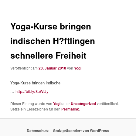
Yoga-Kurse bringen
indischen H?ftlingen
schnellere Freiheit
Veröffentlicht am
23. Januar 2010
von
Yogi
Yoga-Kurse bringen indische
…
http://bit.ly/8uWlJy
Dieser Eintrag wurde von
Yogi
unter
Uncategorized
veröffentlicht.
Setze ein Lesezeichen für den
Permalink
.
Datenschutz
Stolz präsentiert von WordPress