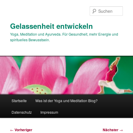
Zum
primären
Such
Inhalt
springen
Gelassenheit entwickeln
Yoga, Meditation und Ayurveda. Für Gesundheit, mehr Energie und
spirituelles Bewusstsein.
Hauptmenü
Startseite
Was ist der Yoga und Meditation Blog?
Datenschutz
Impressum
Beitragsnavigation
←
Vorheriger
Nächster
→