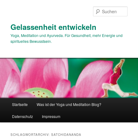
Zum
Zum
primären
sekundären
Such
Inhalt
Inhalt
springen
springen
Gelassenheit entwickeln
Yoga, Meditation und Ayurveda. Für Gesundheit, mehr Energie und
spirituelles Bewusstsein.
Hauptmenü
Startseite
Was ist der Yoga und Meditation Blog?
Datenschutz
Impressum
SCHLAGWORTARCHIV:
SATCHIDANANDA