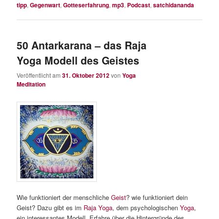
tipp
,
Gegenwart
,
Gotteserfahrung
,
mp3
,
Podcast
,
satchidananda
50 Antarkarana – das Raja
Yoga Modell des Geistes
Veröffentlicht am
31. Oktober 2012
von
Yoga
Meditation
Wie funktioniert der menschliche
Geist
? wie funktioniert dein
Geist? Dazu gibt es im
Raja Yoga
, dem psychologischen
Yoga
,
ein interessantes Modell. Erfahre über die Hintergründe des