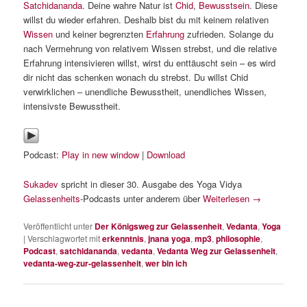
Satchidananda
. Deine wahre Natur ist
Chid
,
Bewusstsein
. Diese
willst du wieder erfahren. Deshalb bist du mit keinem relativen
Wissen
und keiner begrenzten
Erfahrung
zufrieden. Solange du
nach Vermehrung von relativem Wissen strebst, und die relative
Erfahrung intensivieren willst, wirst du enttäuscht sein – es wird
dir nicht das schenken wonach du strebst. Du willst Chid
verwirklichen – unendliche Bewusstheit, unendliches Wissen,
intensivste Bewusstheit.
Podcast:
Play in new window
|
Download
Sukadev
spricht in dieser 30. Ausgabe des Yoga Vidya
Gelassenheits
-Podcasts unter anderem über
Weiterlesen
→
Veröffentlicht unter
Der Königsweg zur Gelassenheit
,
Vedanta
,
Yoga
|
Verschlagwortet mit
erkenntnis
,
jnana yoga
,
mp3
,
philosophie
,
Podcast
,
satchidananda
,
vedanta
,
Vedanta Weg zur Gelassenheit
,
vedanta-weg-zur-gelassenheit
,
wer bin ich