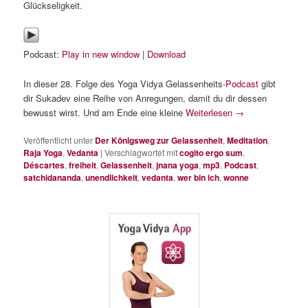
Glückseligkeit.
Podcast:
Play in new window
|
Download
In dieser 28. Folge des Yoga Vidya Gelassenheits-
Podcast
gibt
dir Sukadev eine Reihe von Anregungen, damit du dir dessen
bewusst wirst. Und am Ende eine kleine
Weiterlesen
→
Veröffentlicht unter
Der Königsweg zur Gelassenheit
,
Meditation
,
Raja Yoga
,
Vedanta
|
Verschlagwortet mit
cogito ergo sum
,
Déscartes
,
freiheit
,
Gelassenheit
,
jnana yoga
,
mp3
,
Podcast
,
satchidananda
,
unendlichkeit
,
vedanta
,
wer bin ich
,
wonne