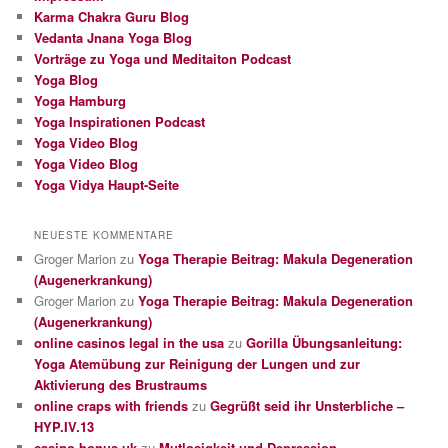
Karma Chakra Guru Blog
Vedanta Jnana Yoga Blog
Vorträge zu Yoga und Meditaiton Podcast
Yoga Blog
Yoga Hamburg
Yoga Inspirationen Podcast
Yoga Video Blog
Yoga Video Blog
Yoga Vidya Haupt-Seite
NEUESTE KOMMENTARE
Groger Marion
zu
Yoga Therapie Beitrag: Makula Degeneration
(Augenerkrankung)
Groger Marion
zu
Yoga Therapie Beitrag: Makula Degeneration
(Augenerkrankung)
online casinos legal in the usa
zu
Gorilla Übungsanleitung:
Yoga Atemübung zur Reinigung der Lungen und zur
Aktivierung des Brustraums
online craps with friends
zu
Gegrüßt seid ihr Unsterbliche –
HYP.IV.13
casino bonus uk
zu
Mutlosigkeit und Depression