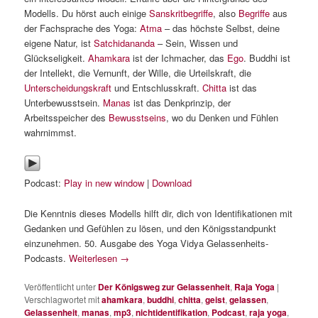
Modells. Du hörst auch einige
Sanskritbegriffe
, also
Begriffe
aus
der Fachsprache des Yoga:
Atma
– das höchste Selbst, deine
eigene Natur, ist
Satchidananda
– Sein, Wissen und
Glückseligkeit.
Ahamkara
ist der Ichmacher, das
Ego
. Buddhi ist
der Intellekt, die Vernunft, der Wille, die Urteilskraft, die
Unterscheidungskraft
und Entschlusskraft.
Chitta
ist das
Unterbewusstsein.
Manas
ist das Denkprinzip, der
Arbeitsspeicher des
Bewusstseins
, wo du Denken und Fühlen
wahrnimmst.
Podcast:
Play in new window
|
Download
Die Kenntnis dieses Modells hilft dir, dich von Identifikationen mit
Gedanken und Gefühlen zu lösen, und den Königsstandpunkt
einzunehmen. 50. Ausgabe des Yoga Vidya Gelassenheits-
Podcasts.
Weiterlesen
→
Veröffentlicht unter
Der Königsweg zur Gelassenheit
,
Raja Yoga
|
Verschlagwortet mit
ahamkara
,
buddhi
,
chitta
,
geist
,
gelassen
,
Gelassenheit
,
manas
,
mp3
,
nichtidentifikation
,
Podcast
,
raja yoga
,