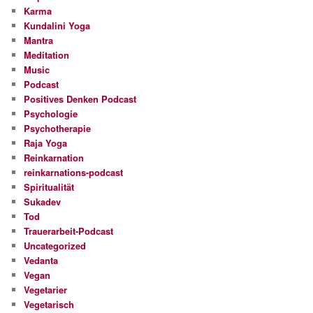
Karma
Kundalini Yoga
Mantra
Meditation
Music
Podcast
Positives Denken Podcast
Psychologie
Psychotherapie
Raja Yoga
Reinkarnation
reinkarnations-podcast
Spiritualität
Sukadev
Tod
Trauerarbeit-Podcast
Uncategorized
Vedanta
Vegan
Vegetarier
Vegetarisch