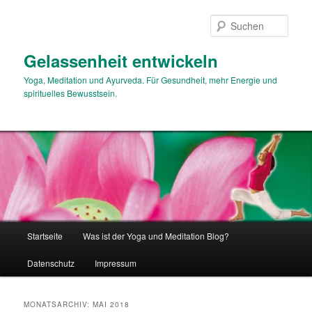
Zum
Zum
primären
sekundären
Such
Inhalt
Inhalt
springen
springen
Gelassenheit entwickeln
Yoga, Meditation und Ayurveda. Für Gesundheit, mehr Energie und
spirituelles Bewusstsein.
Hauptmenü
Startseite
Was ist der Yoga und Meditation Blog?
Datenschutz
Impressum
MONATSARCHIV:
MAI 2018