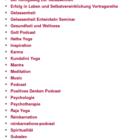
Erfolg in Leben und Selbstverwirklichung Vortragsreihe
Gelassenheit
Gelassenheit Entwickeln Seminar
Gesundheit und Wellness
Gott Podcast
Hatha Yoga
Inspiration
Karma
Kundalini Yoga
Mantra
Meditation
Music
Podcast
Positives Denken Podcast
Psychologie
Psychotherapie
Raja Yoga
Reinkarnation
reinkarnations-podcast
Spiritualität
Sukadev