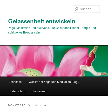
Zum
Zum
primären
sekundären
Such
Inhalt
Inhalt
springen
springen
Gelassenheit entwickeln
Yoga, Meditation und Ayurveda. Für Gesundheit, mehr Energie und
spirituelles Bewusstsein.
Hauptmenü
Startseite
Was ist der Yoga und Meditation Blog?
Datenschutz
Impressum
MONATSARCHIV:
JUNI 2009