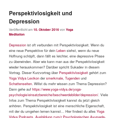
Perspektivlosigkeit und
Depression
Veröffentlicht am
10. Oktober 2016
von
Yoga
Meditation
Depression
ist oft verbunden mit Perspektivlosigkeit. Wenn du
eine neue Perspektive für dein
Leben
siehst, wenn du neue
Hoffnung schöpft, dann fällt es leichter, eine depressive Phase
zu überwinden. Aber wie kann man aus der Perspektivlosigkeit
wieder herauskommen? Darüber spricht Sukadev in diesem
Vortrag. Dieser Kurzvortrag über
Perspektivlosigkeit
gehört zum
Yoga Vidya Lexikon
der
smerkmale
,
Tugenden
und
Schattenseiten
. Willst du mehr wissen zum Thema Depression?
Dann gehe auf
https://www.yoga-vidya.de/yoga-
psychologie/einsatzbereiche/beschwerdebilder/depression/
. Viele
Infos zum Thema Perspektivlosigkeit kannst du jetzt gleich
anhören. Perspektivlosigkeit ist eine menschliche Eigenschaft,
mit der du umgehen lernen kannst… Hier findest du alles
Yoga
Vidya Podcasts
.
Ausbildung zum/r Psychologischen Ayurveda-