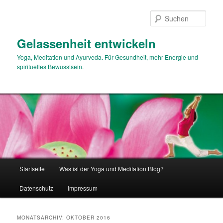
Zum
Zum
primären
sekundären
Such
Inhalt
Inhalt
springen
springen
Gelassenheit entwickeln
Yoga, Meditation und Ayurveda. Für Gesundheit, mehr Energie und
spirituelles Bewusstsein.
Hauptmenü
Startseite
Was ist der Yoga und Meditation Blog?
Datenschutz
Impressum
MONATSARCHIV:
OKTOBER 2016