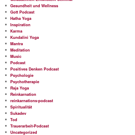
Gesundheit und Wellness
Gott Podcast
Hatha Yoga
Inspiration
Karma
Kundalini Yoga
Mantra
Meditation
Music
Podcast
Positives Denken Podcast
Psychologie
Psychotherapie
Raja Yoga
Reinkarnation
reinkarnations-podcast
Spiritualität
Sukadev
Tod
Trauerarbeit-Podcast
Uncategorized