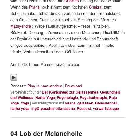
wird. Der Drehsitz aktiviert die
Chakras
entlang der Wirbelsäule.
Wenn das
Prana
hoch strömt zum höchsten
Chakra
, zum
Scheitelchakra, fühlst du dich verbunden mit der Himmelskraft,
dem Göttlichen. Drehsitz gilt auch als Stellung des Meisters
Matsyendra
: Wirbelsäule aufgerichtet – feste Prinzipien,
Rückgrat. Drehung – Zuwendung zu den Menschen, Flexibilität in
der Reaktion auf unterschiedliche Umstände und Bereitschaft
einiges ausprobieren. Kopf nach oben zum Himmel – hohe
Ideale, Verbundenheit mit dem Göttlichen.
Am Ende: Einen Moment sitzen bleiben
Podcast:
Play in new window
|
Download
Veröffentlicht unter
Der Königsweg zur Gelassenheit
,
Gesundheit
und Wellness
,
Hatha Yoga
,
Psychologie
,
Psychotherapie
,
Raja
Yoga
,
Yoga
|
Verschlagwortet mit
asana
,
gelassen
,
Gelassenheit
,
hatha yoga
,
mp3
,
paschimottanasana
,
Podcast
,
vorwärtsbeuge
04 Lob der Melancholie