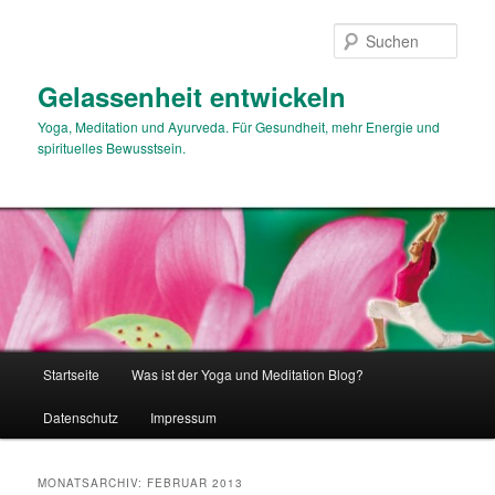
Zum
Zum
primären
sekundären
Such
Inhalt
Inhalt
springen
springen
Gelassenheit entwickeln
Yoga, Meditation und Ayurveda. Für Gesundheit, mehr Energie und
spirituelles Bewusstsein.
Hauptmenü
Startseite
Was ist der Yoga und Meditation Blog?
Datenschutz
Impressum
MONATSARCHIV:
FEBRUAR 2013