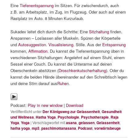
Eine
Tiefenentspannung
im Sitzen. Für zwischendurch, auch
z.B. am Arbeitsplatz, im Zug, im Flugzeug. Oder auch auf einem
Rastplatz im Auto. 8 Minuten Kurzurlaub.
Sukadev leitet dich durch die Schritte: Eine
Sitzhaltung
finden.
Anspannen – Loslassen aller Muskeln. Spüren der Körperteile
und
Autosuggestion
.
Visualisierung
. Stille. Aus der
Entspannung
kommen,
Affirmation
. Du kannst die Tiefenentspannung üben in
verschiedenen Sitzhaltungen: Angelehnt auf einem Stuhl, einem
Sessel einer Couch. Du kannst die Unterarme auf deinen
Oberschenkeln abstützen (
Droschkenkutscherhaltung
). Oder du
kannst die beiden Hände übereinander auf den Schreibtisch legen
und deine Stirn darauf aus
Ruhe
n.
Podcast:
Play in new window
|
Download
Veröffentlicht unter
Der Königsweg zur Gelassenheit
,
Gesundheit
und Wellness
,
Hatha Yoga
,
Psychologie
,
Psychotherapie
,
Raja
Yoga
,
Yoga
|
Verschlagwortet mit
asana
,
gelassen
,
Gelassenheit
,
hatha yoga
,
mp3
,
paschimottanasana
,
Podcast
,
vorwärtsbeuge