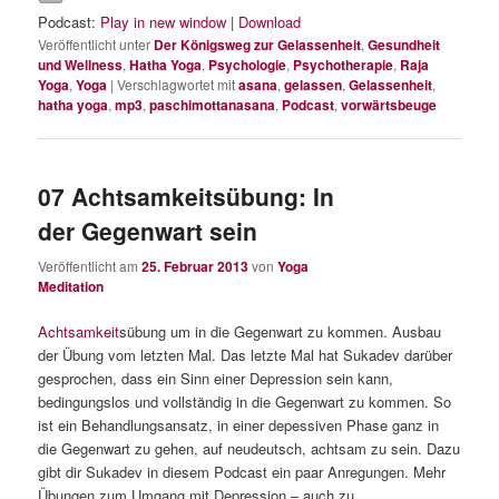
Podcast:
Play in new window
|
Download
Veröffentlicht unter
Der Königsweg zur Gelassenheit
,
Gesundheit
und Wellness
,
Hatha Yoga
,
Psychologie
,
Psychotherapie
,
Raja
Yoga
,
Yoga
|
Verschlagwortet mit
asana
,
gelassen
,
Gelassenheit
,
hatha yoga
,
mp3
,
paschimottanasana
,
Podcast
,
vorwärtsbeuge
07 Achtsamkeitsübung: In
der Gegenwart sein
Veröffentlicht am
25. Februar 2013
von
Yoga
Meditation
Achtsamkeit
sübung um in die Gegenwart zu kommen. Ausbau
der Übung vom letzten Mal. Das letzte Mal hat Sukadev darüber
gesprochen, dass ein Sinn einer Depression sein kann,
bedingungslos und vollständig in die Gegenwart zu kommen. So
ist ein Behandlungsansatz, in einer depessiven Phase ganz in
die Gegenwart zu gehen, auf neudeutsch, achtsam zu sein. Dazu
gibt dir Sukadev in diesem Podcast ein paar Anregungen. Mehr
Übungen zum Umgang mit Depression – auch zu