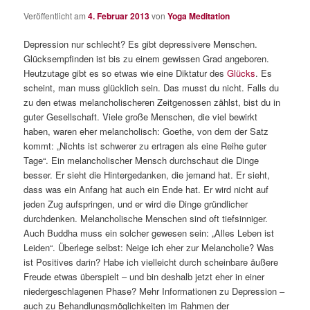
Veröffentlicht am
4. Februar 2013
von
Yoga Meditation
Depression nur schlecht? Es gibt depressivere Menschen.
Glücksempfinden ist bis zu einem gewissen Grad angeboren.
Heutzutage gibt es so etwas wie eine Diktatur des
Glücks
. Es
scheint, man muss glücklich sein. Das musst du nicht. Falls du
zu den etwas melancholischeren Zeitgenossen zählst, bist du in
guter Gesellschaft. Viele große Menschen, die viel bewirkt
haben, waren eher melancholisch: Goethe, von dem der Satz
kommt: „Nichts ist schwerer zu ertragen als eine Reihe guter
Tage“. Ein melancholischer Mensch durchschaut die Dinge
besser. Er sieht die Hintergedanken, die jemand hat. Er sieht,
dass was ein Anfang hat auch ein Ende hat. Er wird nicht auf
jeden Zug aufspringen, und er wird die Dinge gründlicher
durchdenken. Melancholische Menschen sind oft tiefsinniger.
Auch Buddha muss ein solcher gewesen sein: „Alles Leben ist
Leiden“. Überlege selbst: Neige ich eher zur Melancholie? Was
ist Positives darin? Habe ich vielleicht durch scheinbare äußere
Freude etwas überspielt – und bin deshalb jetzt eher in einer
niedergeschlagenen Phase? Mehr Informationen zu Depression –
auch zu Behandlungsmöglichkeiten im Rahmen der