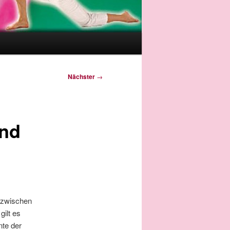
Nächster
→
und
 zwischen
gilt es
nte der