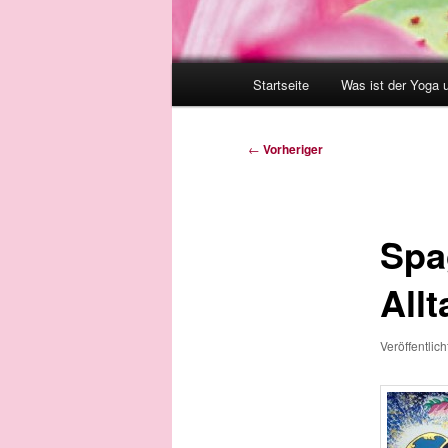
Hauptmenü
Startseite
Was ist der Yoga 
Beitragsnavigation
←
Vorheriger
Spa
Allt
Veröffentlic