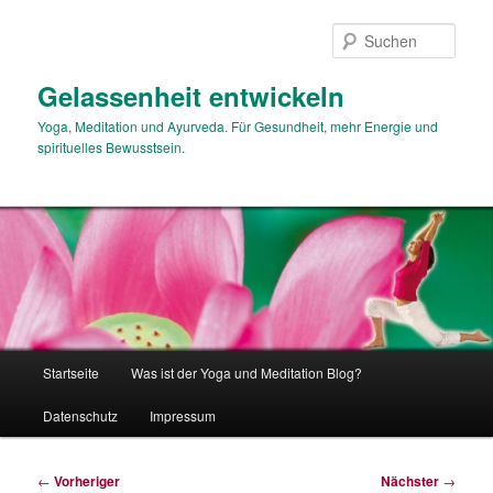
Zum
primären
Such
Inhalt
springen
Gelassenheit entwickeln
Yoga, Meditation und Ayurveda. Für Gesundheit, mehr Energie und
spirituelles Bewusstsein.
Hauptmenü
Startseite
Was ist der Yoga und Meditation Blog?
Datenschutz
Impressum
Beitragsnavigation
←
Vorheriger
Nächster
→