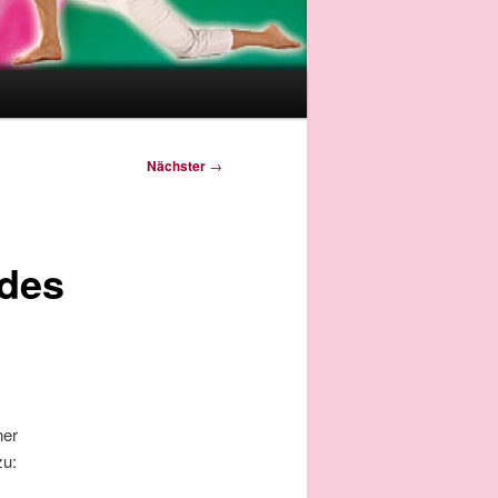
Nächster
→
des
ner
zu: