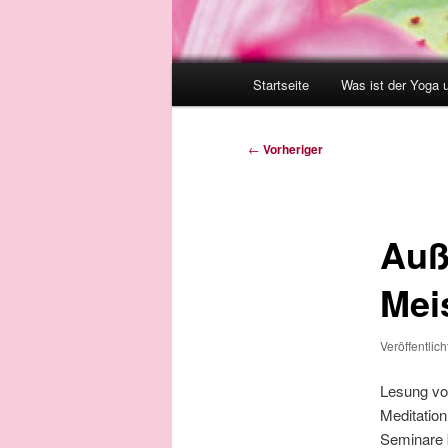
Hauptmenü
Startseite
Was ist der Yoga 
Beitragsnavigation
←
Vorheriger
Auß
Mei
Veröffentlic
Lesung vo
Meditation
Seminare 