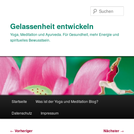
Zum
primären
Such
Inhalt
springen
Gelassenheit entwickeln
Yoga, Meditation und Ayurveda. Für Gesundheit, mehr Energie und
spirituelles Bewusstsein.
Hauptmenü
Startseite
Was ist der Yoga und Meditation Blog?
Datenschutz
Impressum
Beitragsnavigation
←
Vorheriger
Nächster
→