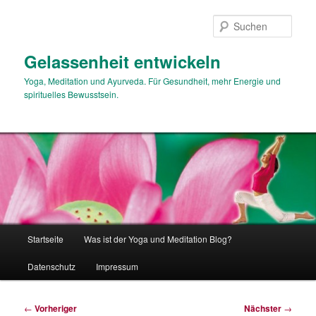
Zum
primären
Such
Inhalt
springen
Gelassenheit entwickeln
Yoga, Meditation und Ayurveda. Für Gesundheit, mehr Energie und
spirituelles Bewusstsein.
Hauptmenü
Startseite
Was ist der Yoga und Meditation Blog?
Datenschutz
Impressum
Beitragsnavigation
←
Vorheriger
Nächster
→