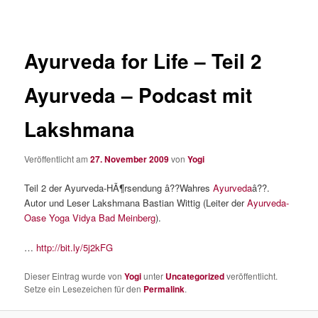
Ayurveda for Life – Teil 2
Ayurveda – Podcast mit
Lakshmana
Veröffentlicht am
27. November 2009
von
Yogi
Teil 2 der Ayurveda-HÃ¶rsendung â??Wahres
Ayurveda
â??.
Autor und Leser Lakshmana Bastian Wittig (Leiter der
Ayurveda-
Oase Yoga Vidya Bad Meinberg
).
…
http://bit.ly/5j2kFG
Dieser Eintrag wurde von
Yogi
unter
Uncategorized
veröffentlicht.
Setze ein Lesezeichen für den
Permalink
.