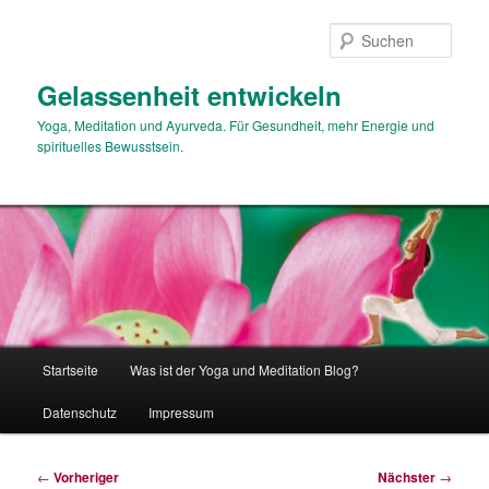
Zum
primären
Such
Inhalt
springen
Gelassenheit entwickeln
Yoga, Meditation und Ayurveda. Für Gesundheit, mehr Energie und
spirituelles Bewusstsein.
Hauptmenü
Startseite
Was ist der Yoga und Meditation Blog?
Datenschutz
Impressum
Beitragsnavigation
←
Vorheriger
Nächster
→