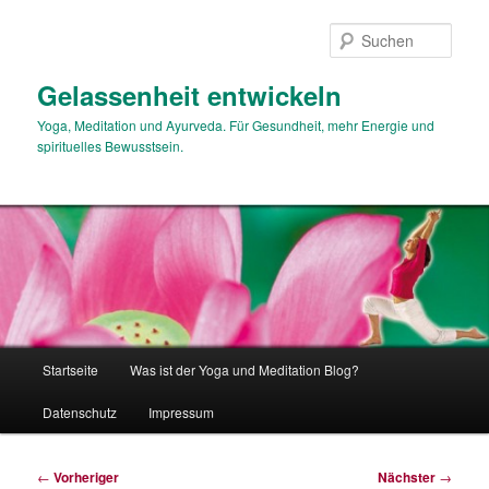
Zum
primären
Such
Inhalt
springen
Gelassenheit entwickeln
Yoga, Meditation und Ayurveda. Für Gesundheit, mehr Energie und
spirituelles Bewusstsein.
Hauptmenü
Startseite
Was ist der Yoga und Meditation Blog?
Datenschutz
Impressum
Beitragsnavigation
←
Vorheriger
Nächster
→