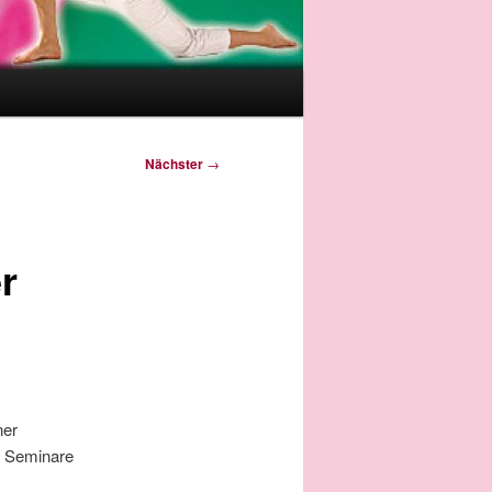
Nächster
→
r
ner
: Seminare