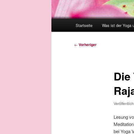
Hauptmenü
Startseite
Was ist der Yoga 
Beitragsnavigation
←
Vorheriger
Die
Raj
Veröffentlic
Lesung vo
Meditation
bei Yoga 