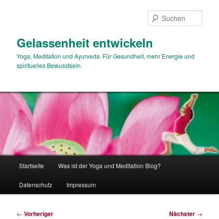
Zum
primären
Such
Inhalt
springen
Gelassenheit entwickeln
Yoga, Meditation und Ayurveda. Für Gesundheit, mehr Energie und
spirituelles Bewusstsein.
Hauptmenü
Startseite
Was ist der Yoga und Meditation Blog?
Datenschutz
Impressum
Beitragsnavigation
←
Vorheriger
Nächster
→