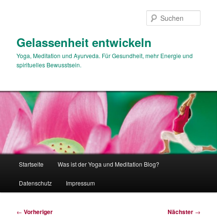
Zum
primären
Such
Inhalt
springen
Gelassenheit entwickeln
Yoga, Meditation und Ayurveda. Für Gesundheit, mehr Energie und
spirituelles Bewusstsein.
Hauptmenü
Startseite
Was ist der Yoga und Meditation Blog?
Datenschutz
Impressum
Beitragsnavigation
←
Vorheriger
Nächster
→