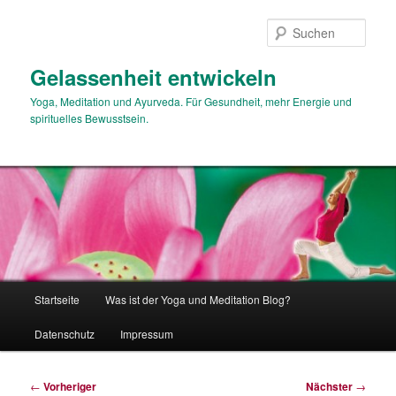
Zum
primären
Such
Inhalt
springen
Gelassenheit entwickeln
Yoga, Meditation und Ayurveda. Für Gesundheit, mehr Energie und
spirituelles Bewusstsein.
Hauptmenü
Startseite
Was ist der Yoga und Meditation Blog?
Datenschutz
Impressum
Beitragsnavigation
←
Vorheriger
Nächster
→