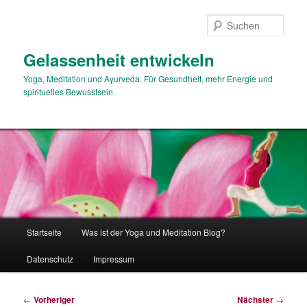
Zum
primären
Such
Inhalt
springen
Gelassenheit entwickeln
Yoga, Meditation und Ayurveda. Für Gesundheit, mehr Energie und
spirituelles Bewusstsein.
Hauptmenü
Startseite
Was ist der Yoga und Meditation Blog?
Datenschutz
Impressum
Beitragsnavigation
←
Vorheriger
Nächster
→