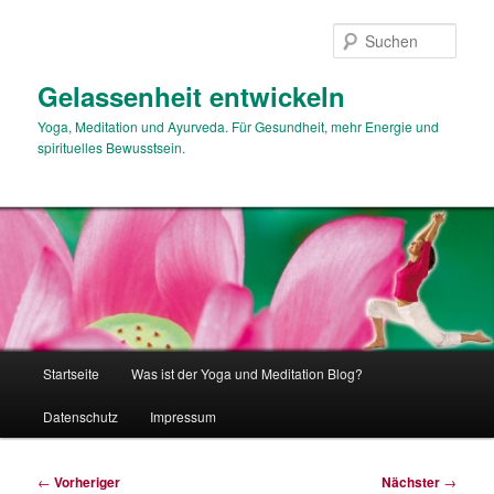
Zum
primären
Such
Inhalt
springen
Gelassenheit entwickeln
Yoga, Meditation und Ayurveda. Für Gesundheit, mehr Energie und
spirituelles Bewusstsein.
Hauptmenü
Startseite
Was ist der Yoga und Meditation Blog?
Datenschutz
Impressum
Beitragsnavigation
←
Vorheriger
Nächster
→