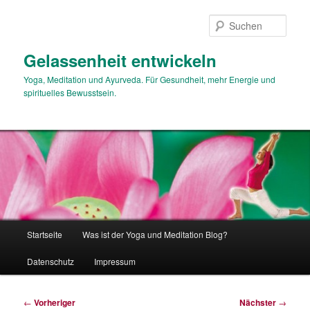
Zum
primären
Such
Inhalt
springen
Gelassenheit entwickeln
Yoga, Meditation und Ayurveda. Für Gesundheit, mehr Energie und
spirituelles Bewusstsein.
Hauptmenü
Startseite
Was ist der Yoga und Meditation Blog?
Datenschutz
Impressum
Beitragsnavigation
←
Vorheriger
Nächster
→