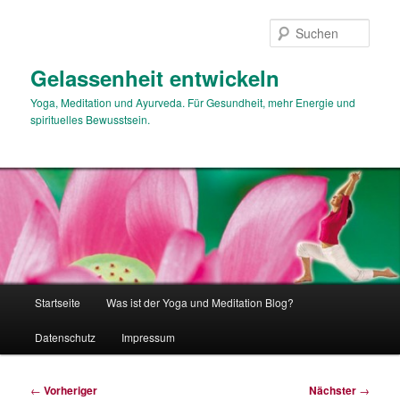
Zum
primären
Such
Inhalt
springen
Gelassenheit entwickeln
Yoga, Meditation und Ayurveda. Für Gesundheit, mehr Energie und
spirituelles Bewusstsein.
Hauptmenü
Startseite
Was ist der Yoga und Meditation Blog?
Datenschutz
Impressum
Beitragsnavigation
←
Vorheriger
Nächster
→