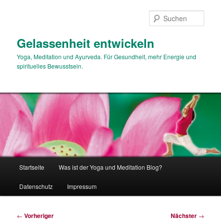
Zum
primären
Such
Inhalt
springen
Gelassenheit entwickeln
Yoga, Meditation und Ayurveda. Für Gesundheit, mehr Energie und
spirituelles Bewusstsein.
Hauptmenü
Startseite
Was ist der Yoga und Meditation Blog?
Datenschutz
Impressum
Beitragsnavigation
←
Vorheriger
Nächster
→