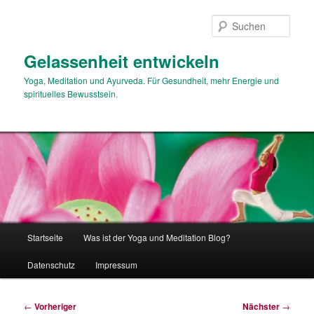
Zum
primären
Such
Inhalt
springen
Gelassenheit entwickeln
Yoga, Meditation und Ayurveda. Für Gesundheit, mehr Energie und
spirituelles Bewusstsein.
Hauptmenü
Startseite
Was ist der Yoga und Meditation Blog?
Datenschutz
Impressum
Beitragsnavigation
←
Vorheriger
Nächster
→