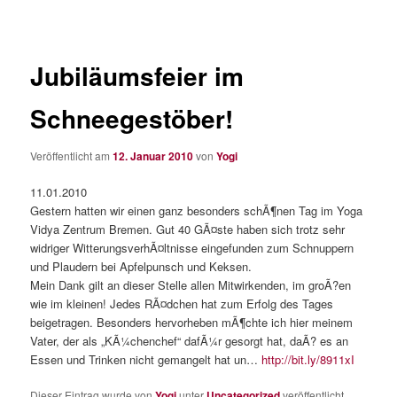
Jubiläumsfeier im
Schneegestöber!
Veröffentlicht am
12. Januar 2010
von
Yogi
11.01.2010
Gestern hatten wir einen ganz besonders schÃ¶nen Tag im Yoga
Vidya Zentrum Bremen. Gut 40 GÃ¤ste haben sich trotz sehr
widriger WitterungsverhÃ¤ltnisse eingefunden zum Schnuppern
und Plaudern bei Apfelpunsch und Keksen.
Mein Dank gilt an dieser Stelle allen Mitwirkenden, im groÃ?en
wie im kleinen! Jedes RÃ¤dchen hat zum Erfolg des Tages
beigetragen. Besonders hervorheben mÃ¶chte ich hier meinem
Vater, der als „KÃ¼chenchef“ dafÃ¼r gesorgt hat, daÃ? es an
Essen und Trinken nicht gemangelt hat un…
http://bit.ly/8911xI
Dieser Eintrag wurde von
Yogi
unter
Uncategorized
veröffentlicht.