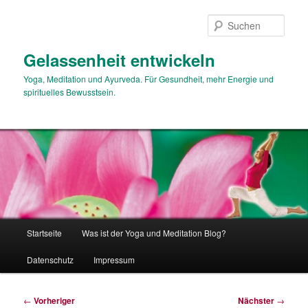
Zum
primären
Such
Inhalt
springen
Gelassenheit entwickeln
Yoga, Meditation und Ayurveda. Für Gesundheit, mehr Energie und
spirituelles Bewusstsein.
Hauptmenü
Startseite
Was ist der Yoga und Meditation Blog?
Datenschutz
Impressum
Beitragsnavigation
←
Vorheriger
Nächster
→