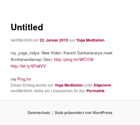
Untitled
Veröffentlicht am
22. Januar 2010
von
Yoga Meditation
my_yoga_vidya: New Video: Kanchi Sankaracarya meet
Amritanandamayi Devi:
http://ping.fm/WC1G6
http://bit.ly/6Fe8VV
via
Ping.fm
Dieser Eintrag wurde von
Yoga Meditation
unter
Allgemein
veröffentlicht. Setze ein Lesezeichen für den
Permalink
.
Datenschutz
Stolz präsentiert von WordPress