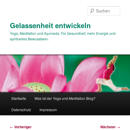
Zum
primären
Such
Inhalt
springen
Gelassenheit entwickeln
Yoga, Meditation und Ayurveda. Für Gesundheit, mehr Energie und
spirituelles Bewusstsein.
Hauptmenü
Startseite
Was ist der Yoga und Meditation Blog?
Datenschutz
Impressum
Beitragsnavigation
←
Vorheriger
Nächster
→