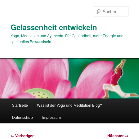
Zum
primären
Such
Inhalt
springen
Gelassenheit entwickeln
Yoga, Meditation und Ayurveda. Für Gesundheit, mehr Energie und
spirituelles Bewusstsein.
Hauptmenü
Startseite
Was ist der Yoga und Meditation Blog?
Datenschutz
Impressum
Beitragsnavigation
←
Vorheriger
Nächster
→