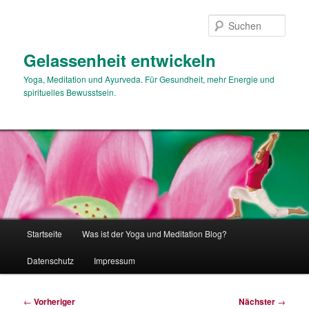
Zum
primären
Such
Inhalt
springen
Gelassenheit entwickeln
Yoga, Meditation und Ayurveda. Für Gesundheit, mehr Energie und
spirituelles Bewusstsein.
Hauptmenü
Startseite
Was ist der Yoga und Meditation Blog?
Datenschutz
Impressum
Beitragsnavigation
←
Vorheriger
Nächster
→