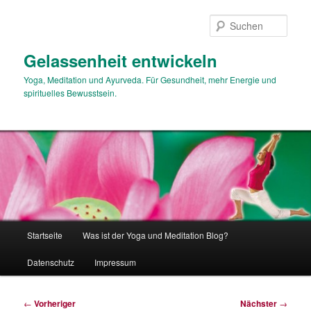
Zum
primären
Such
Inhalt
springen
Gelassenheit entwickeln
Yoga, Meditation und Ayurveda. Für Gesundheit, mehr Energie und
spirituelles Bewusstsein.
Hauptmenü
Startseite
Was ist der Yoga und Meditation Blog?
Datenschutz
Impressum
Beitragsnavigation
←
Vorheriger
Nächster
→