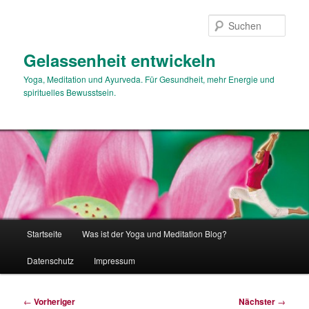
Zum
primären
Such
Inhalt
springen
Gelassenheit entwickeln
Yoga, Meditation und Ayurveda. Für Gesundheit, mehr Energie und
spirituelles Bewusstsein.
Hauptmenü
Startseite
Was ist der Yoga und Meditation Blog?
Datenschutz
Impressum
Beitragsnavigation
←
Vorheriger
Nächster
→