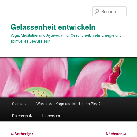
Zum
primären
Such
Inhalt
springen
Gelassenheit entwickeln
Yoga, Meditation und Ayurveda. Für Gesundheit, mehr Energie und
spirituelles Bewusstsein.
Hauptmenü
Startseite
Was ist der Yoga und Meditation Blog?
Datenschutz
Impressum
Beitragsnavigation
←
Vorheriger
Nächster
→