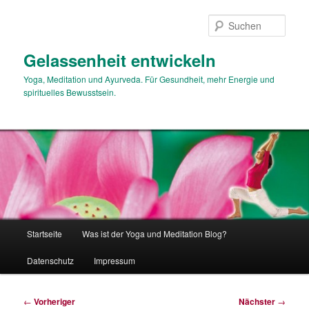
Zum
primären
Such
Inhalt
springen
Gelassenheit entwickeln
Yoga, Meditation und Ayurveda. Für Gesundheit, mehr Energie und
spirituelles Bewusstsein.
Hauptmenü
Startseite
Was ist der Yoga und Meditation Blog?
Datenschutz
Impressum
Beitragsnavigation
←
Vorheriger
Nächster
→