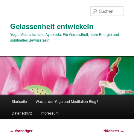
Zum
primären
Such
Inhalt
springen
Gelassenheit entwickeln
Yoga, Meditation und Ayurveda. Für Gesundheit, mehr Energie und
spirituelles Bewusstsein.
Hauptmenü
Startseite
Was ist der Yoga und Meditation Blog?
Datenschutz
Impressum
Beitragsnavigation
←
Vorheriger
Nächster
→