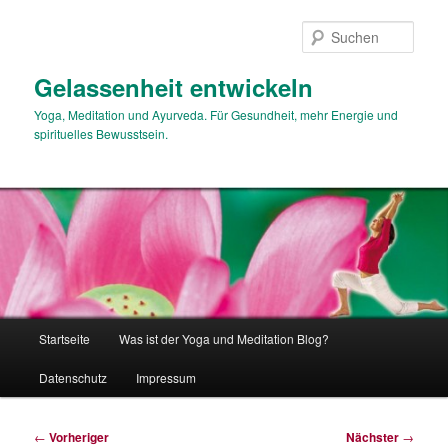
Zum
primären
Such
Inhalt
springen
Gelassenheit entwickeln
Yoga, Meditation und Ayurveda. Für Gesundheit, mehr Energie und
spirituelles Bewusstsein.
Hauptmenü
Startseite
Was ist der Yoga und Meditation Blog?
Datenschutz
Impressum
Beitragsnavigation
←
Vorheriger
Nächster
→