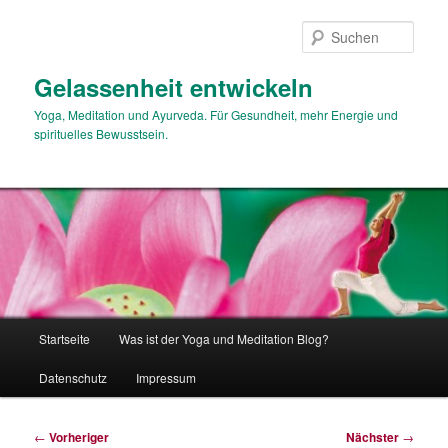
Zum
primären
Such
Inhalt
springen
Gelassenheit entwickeln
Yoga, Meditation und Ayurveda. Für Gesundheit, mehr Energie und
spirituelles Bewusstsein.
Hauptmenü
Startseite
Was ist der Yoga und Meditation Blog?
Datenschutz
Impressum
Beitragsnavigation
←
Vorheriger
Nächster
→