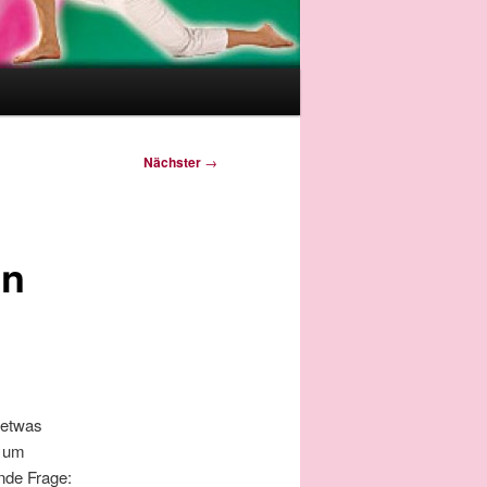
Nächster
→
en
 etwas
t um
nde Frage: