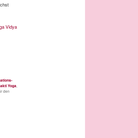
chst
ga Vidya
ations-
akti Yoga
,
ür den