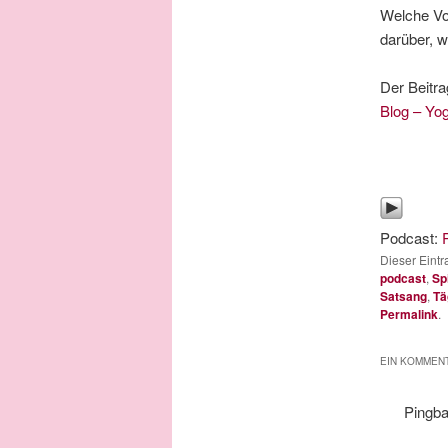
Welche Vo
darüber, w
Der Beitr
Blog – Yo
Podcast:
Dieser Eint
podcast
,
Spi
Satsang
,
Tä
Permalink
.
EIN KOMMENT
Pingb