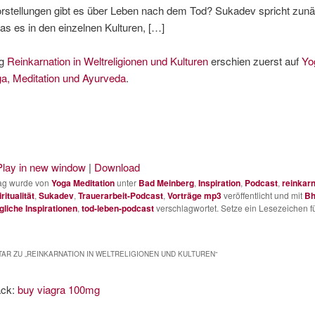
rstellungen gibt es über Leben nach dem Tod? Sukadev spricht zunä
as es in den einzelnen Kulturen, […]
ag
Reinkarnation in Weltreligionen und Kulturen
erschien zuerst auf
Yo
ga, Meditation und Ayurveda
.
Play in new window
|
Download
rag wurde von
Yoga Meditation
unter
Bad Meinberg
,
Inspiration
,
Podcast
,
reinkarn
ritualität
,
Sukadev
,
Trauerarbeit-Podcast
,
Vorträge mp3
veröffentlicht und mit
Bh
gliche Inspirationen
,
tod-leben-podcast
verschlagwortet. Setze ein Lesezeichen f
AR ZU „
REINKARNATION IN WELTRELIGIONEN UND KULTUREN
“
ack:
buy viagra 100mg