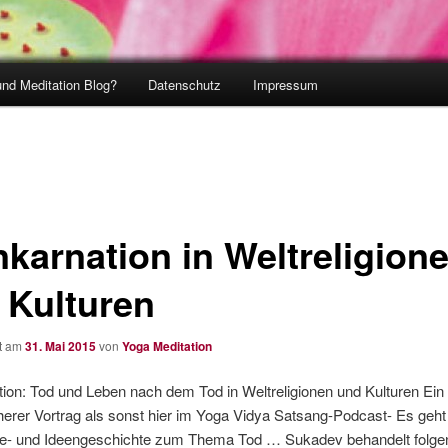
und Meditation Blog?
Datenschutz
Impressum
nkarnation in Weltreligion
 Kulturen
ht am
31. Mai 2015
von
Yoga Meditation
ion: Tod und Leben nach dem Tod in Weltreligionen und Kulturen Ein
herer Vortrag als sonst hier im Yoga Vidya Satsang-Podcast- Es geh
ie- und Ideengeschichte zum Thema Tod … Sukadev behandelt folge