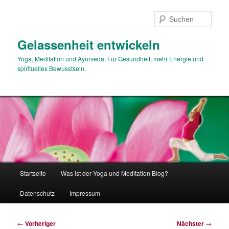
Zum
primären
Such
Inhalt
springen
Gelassenheit entwickeln
Yoga, Meditation und Ayurveda. Für Gesundheit, mehr Energie und
spirituelles Bewusstsein.
Hauptmenü
Startseite
Was ist der Yoga und Meditation Blog?
Datenschutz
Impressum
Beitragsnavigation
←
Vorheriger
Nächster
→