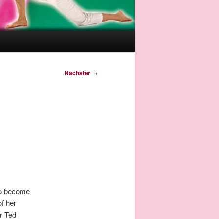
Nächster
→
 to become
of her
or Ted