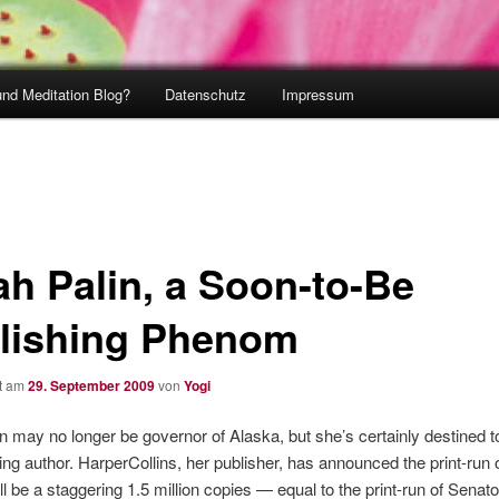
und Meditation Blog?
Datenschutz
Impressum
ah Palin, a Soon-to-Be
lishing Phenom
ht am
29. September 2009
von
Yogi
n may no longer be governor of Alaska, but she’s certainly destined
ling author. HarperCollins, her publisher, has announced the print-run 
l be a staggering 1.5 million copies — equal to the print-run of Senat