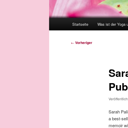
Hauptmenü
Startseite
Was ist der Yoga 
Beitragsnavigation
←
Vorheriger
Sar
Pub
Veröffentlic
Sarah Pali
a best-sel
memoir wil