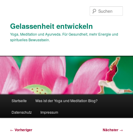
Zum
primären
Such
Inhalt
springen
Gelassenheit entwickeln
Yoga, Meditation und Ayurveda. Für Gesundheit, mehr Energie und
spirituelles Bewusstsein.
Hauptmenü
Startseite
Was ist der Yoga und Meditation Blog?
Datenschutz
Impressum
Beitragsnavigation
←
Vorheriger
Nächster
→