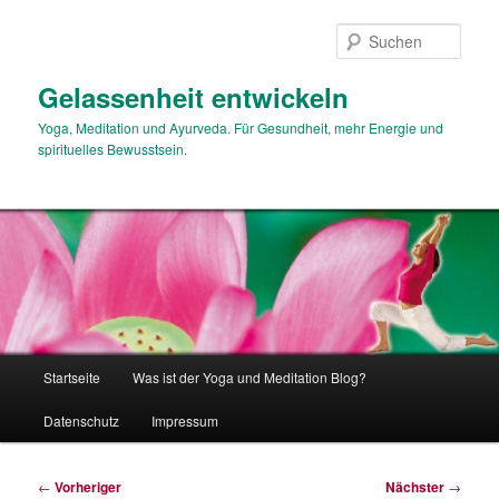
Zum
primären
Such
Inhalt
springen
Gelassenheit entwickeln
Yoga, Meditation und Ayurveda. Für Gesundheit, mehr Energie und
spirituelles Bewusstsein.
Hauptmenü
Startseite
Was ist der Yoga und Meditation Blog?
Datenschutz
Impressum
Beitragsnavigation
←
Vorheriger
Nächster
→