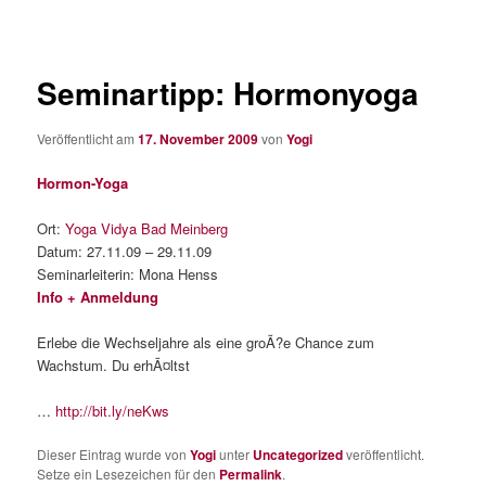
Seminartipp: Hormonyoga
Veröffentlicht am
17. November 2009
von
Yogi
Hormon-Yoga
Ort:
Yoga Vidya Bad Meinberg
Datum: 27.11.09 – 29.11.09
Seminarleiterin: Mona Henss
Info + Anmeldung
Erlebe die Wechseljahre als eine groÃ?e Chance zum
Wachstum. Du erhÃ¤ltst
…
http://bit.ly/neKws
Dieser Eintrag wurde von
Yogi
unter
Uncategorized
veröffentlicht.
Setze ein Lesezeichen für den
Permalink
.