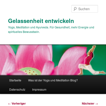
Zum
primären
Such
Inhalt
springen
Gelassenheit entwickeln
Yoga, Meditation und Ayurveda. Für Gesundheit, mehr Energie und
spirituelles Bewusstsein.
Hauptmenü
Startseite
Was ist der Yoga und Meditation Blog?
Datenschutz
Impressum
Beitragsnavigation
←
Vorheriger
Nächster
→