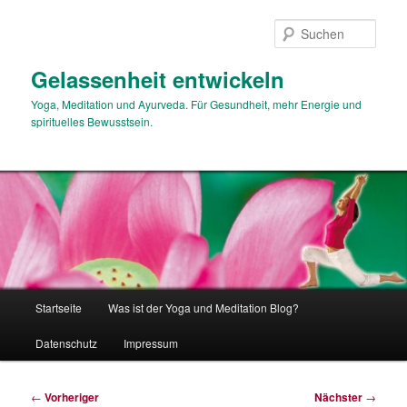
Zum
primären
Such
Inhalt
springen
Gelassenheit entwickeln
Yoga, Meditation und Ayurveda. Für Gesundheit, mehr Energie und
spirituelles Bewusstsein.
Hauptmenü
Startseite
Was ist der Yoga und Meditation Blog?
Datenschutz
Impressum
Beitragsnavigation
←
Vorheriger
Nächster
→