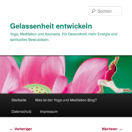
Zum
primären
Such
Inhalt
springen
Gelassenheit entwickeln
Yoga, Meditation und Ayurveda. Für Gesundheit, mehr Energie und
spirituelles Bewusstsein.
Hauptmenü
Startseite
Was ist der Yoga und Meditation Blog?
Datenschutz
Impressum
Beitragsnavigation
←
Vorheriger
Nächster
→