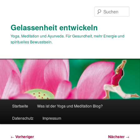
Zum
primären
Such
Inhalt
springen
Gelassenheit entwickeln
Yoga, Meditation und Ayurveda. Für Gesundheit, mehr Energie und
spirituelles Bewusstsein.
Hauptmenü
Startseite
Was ist der Yoga und Meditation Blog?
Datenschutz
Impressum
Beitragsnavigation
←
Vorheriger
Nächster
→